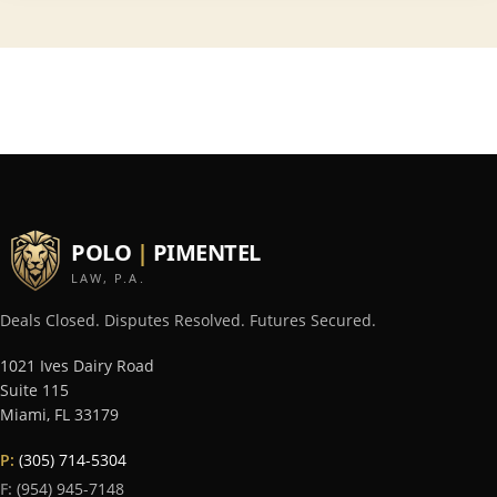
POLO
|
PIMENTEL
LAW, P.A.
Deals Closed. Disputes Resolved. Futures Secured.
1021 Ives Dairy Road
Suite 115
Miami
,
FL
33179
P:
(305) 714-5304
F:
(954) 945-7148