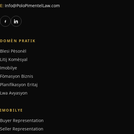
E:
Info@PoloPimentelLaw.com
DOMÈN PRATIK
Blesi Pèsonèl
Litij Komèsyal
Imobilye
Fòmasyon Biznis
Planifikasyon Eritaj
Lwa Avyasyon
IMOBILYE
Buyer Representation
Seller Representation