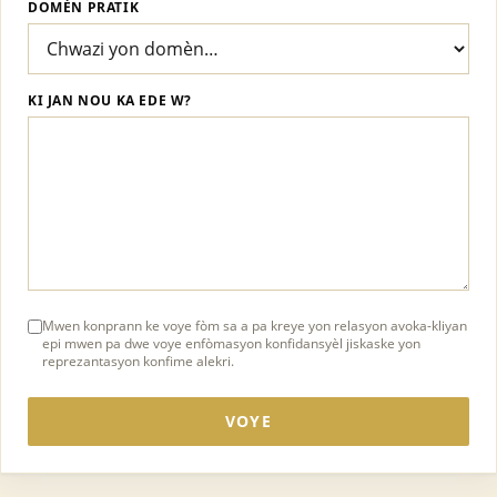
DOMÈN PRATIK
KI JAN NOU KA EDE W?
Mwen konprann ke voye fòm sa a pa kreye yon relasyon avoka-kliyan
epi mwen pa dwe voye enfòmasyon konfidansyèl jiskaske yon
reprezantasyon konfime alekri.
VOYE