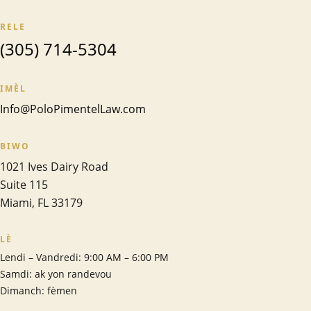
RELE
(305) 714-5304
IMÈL
Info@PoloPimentelLaw.com
BIWO
1021 Ives Dairy Road
Suite 115
Miami
,
FL
33179
LÈ
Lendi – Vandredi: 9:00 AM – 6:00 PM
Samdi: ak yon randevou
Dimanch: fèmen