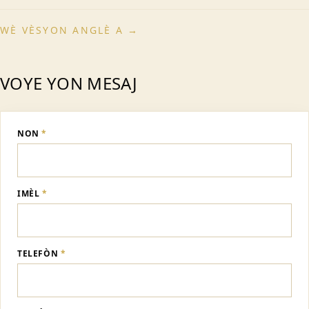
WÈ VÈSYON ANGLÈ A →
VOYE YON MESAJ
NON
*
IMÈL
*
TELEFÒN
*