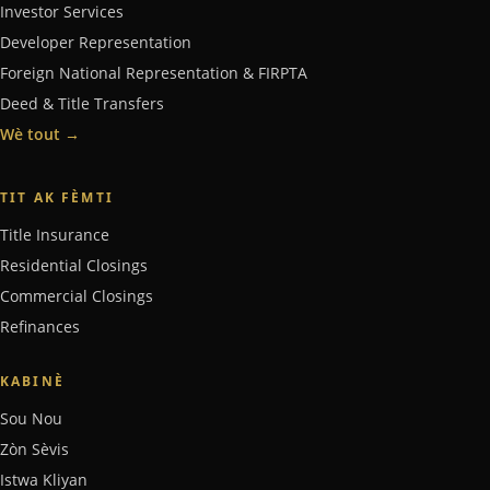
Investor Services
Developer Representation
Foreign National Representation & FIRPTA
Deed & Title Transfers
Wè tout
→
TIT AK FÈMTI
Title Insurance
Residential Closings
Commercial Closings
Refinances
KABINÈ
Sou Nou
Zòn Sèvis
Istwa Kliyan